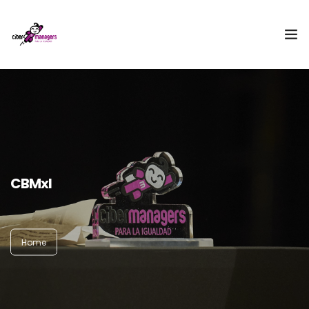
¿Qué es Cibermanagers?
Equipo
Embajadora
CBMxI
II Encuentro Cibermanagers
Acceso CBMxI
Home
Contacto