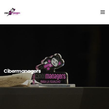
¿Qué es Cibermanagers?
Equipo
Embajadora
II Encuentro Cibermanagers
Cibermanagers
Acceso CBMxI
Contacto