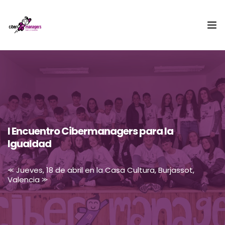
¿Qué es Cibermanagers?
Equipo
Embajadora
I Encuentro Cibermanagers para la
II Encuentro Cibermanagers
Igualdad
Acceso CBMxI
⪻ Jueves, 18 de abril en la Casa Cultura, Burjassot,
Valencia ⪼
Contacto