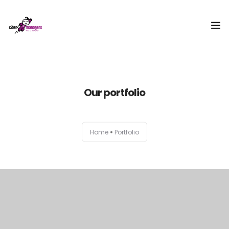
¿Qué es Cibermanagers?
Our portfolio
Equipo
Embajadora
Home
Portfolio
II Encuentro Cibermanagers
Acceso CBMxI
Contacto