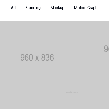
All
Branding
Mockup
Motion Graphic