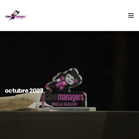
¿Qué es Cibermanagers?
Equipo
Embajadora
II Encuentro Cibermanagers
octubre 2023
Acceso CBMxI
Contacto